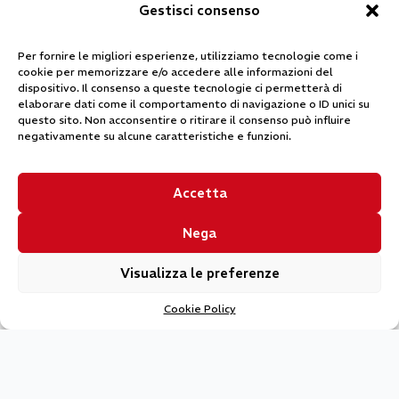
Gestisci consenso
LOGISTICA
SEMPLIFICATA
Per fornire le migliori esperienze, utilizziamo tecnologie come i
cookie per memorizzare e/o accedere alle informazioni del
Gestiremo noi tutta la fase di consegna, per
dispositivo. Il consenso a queste tecnologie ci permetterà di
elaborare dati come il comportamento di navigazione o ID unici su
garantirti un’esperienza senza intoppi.
questo sito. Non acconsentire o ritirare il consenso può influire
negativamente su alcune caratteristiche e funzioni.
Accetta
Consulta i nostri cataloghi
Nega
Visualizza le preferenze
Cookie Policy